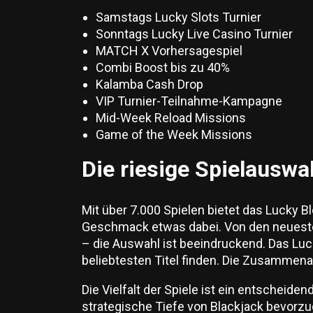
Samstags Lucky Slots Turnier
Sonntags Lucky Live Casino Turnier
MATCH X Vorhersagespiel
Combi Boost bis zu 40%
Kalamba Cash Drop
VIP Turnier-Teilnahme-Kampagne
Mid-Week Reload Missions
Game of the Week Missions
Die riesige Spielauswa
Mit über 7.000 Spielen bietet das Lucky Bl
Geschmack etwas dabei. Von den neueste
– die Auswahl ist beeindruckend. Das Lu
beliebtesten Titel finden. Die Zusammenar
Die Vielfalt der Spiele ist ein entscheiden
strategische Tiefe von Blackjack bevorzug