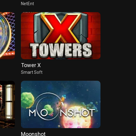
NetEnt
Tower X
Smart Soft
Moonshot