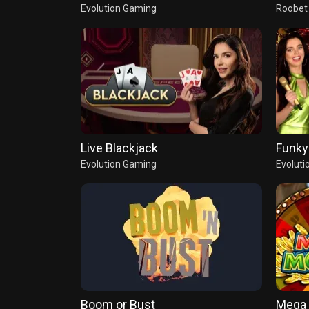
Evolution Gaming
Roobet
Live Blackjack
Funky
Evolution Gaming
Evoluti
Boom or Bust
Mega 