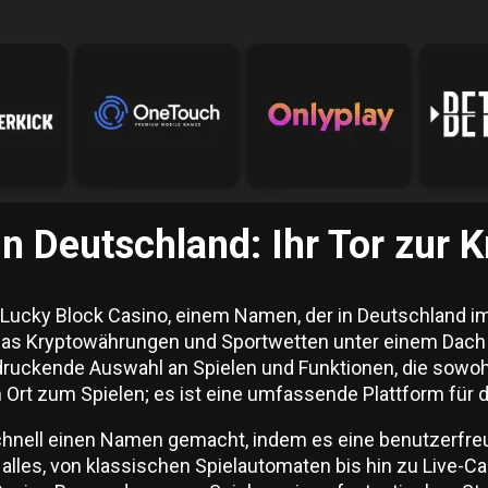
n Deutschland: Ihr Tor zur K
Lucky Block Casino, einem Namen, der in Deutschland i
s Kryptowährungen und Sportwetten unter einem Dach ver
druckende Auswahl an Spielen und Funktionen, die sowohl
 Ort zum Spielen; es ist eine umfassende Plattform für d
chnell einen Namen gemacht, indem es eine benutzerfreu
ie alles, von klassischen Spielautomaten bis hin zu Live-