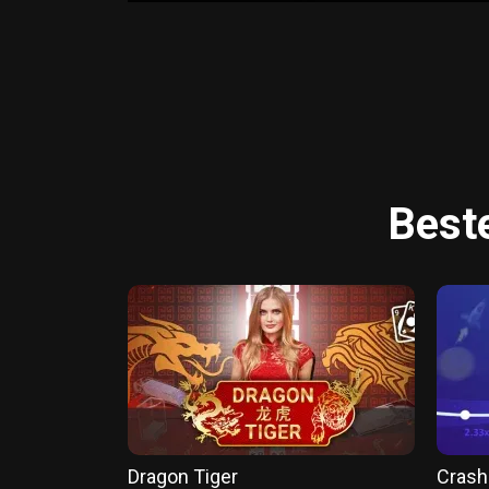
Best
Dragon Tiger
Crash